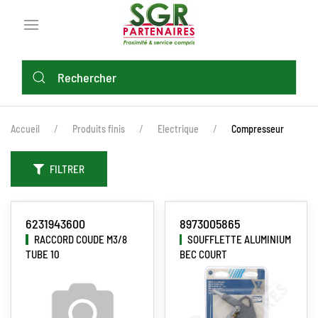
Aller
au
contenu
principal
FIL
Accueil
Produits finis
Electrique
Compresseur
D'ARIANE
FILTRER
6231943600
8973005865
RACCORD COUDE M3/8
SOUFFLETTE ALUMINIUM
TUBE 10
BEC COURT