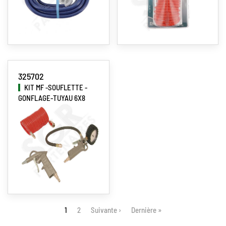
325702
KIT MF -SOUFLETTE -
GONFLAGE-TUYAU 6X8
Pagination
1
Page
2
Suivante ›
Dernière »