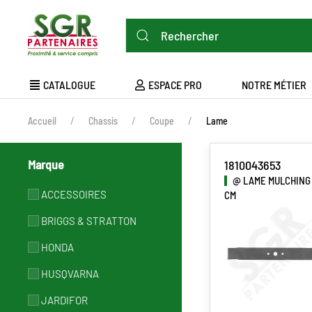
Aller
au
contenu
principal
MAIN
CATALOGUE
ESPACE PRO
NOTRE MÉTIER
NAVIGATION
FIL
Accueil
Chassis
Coupe
Lame
D'ARIANE
Marque
1810043653
@ LAME MULCHING
ACCESSOIRES
CM
BRIGGS & STRATTON
HONDA
HUSQVARNA
JARDIFOR