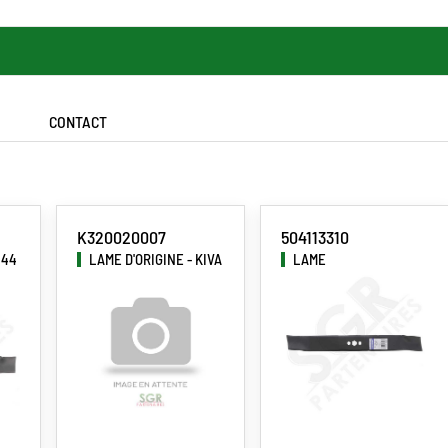
CONTACT
K320020007
504113310
 44
LAME D'ORIGINE - KIVA
LAME