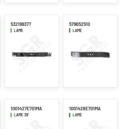
532199377
579652510
LAME
LAME
1001427E701MA
1001428E701MA
LAME 38'
LAME