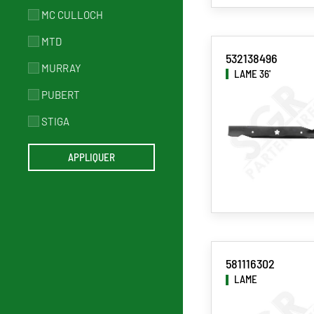
MC CULLOCH
MTD
532138496
MURRAY
LAME 36'
PUBERT
STIGA
581116302
LAME