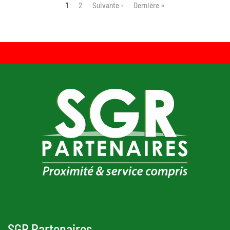
Pagination
1
Page
2
Suivante ›
Dernière »
SGR Partenaires