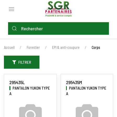
Aller
au
contenu
principal
FIL
Accueil
Forestier
EPI & anti-coupure
Corps
D'ARIANE
FILTRER
295435L
295435M
PANTALON YUKON TYPE
PANTALON YUKON TYPE
A
A