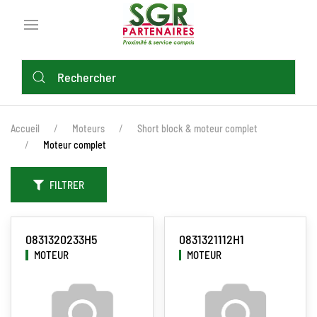
Aller
au
contenu
principal
FIL
Accueil
Moteurs
Short block & moteur complet
D'ARIANE
Moteur complet
FILTRER
0831320233H5
0831321112H1
MOTEUR
MOTEUR