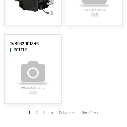
14B9320013H5
MOTEUR
Pagination
1
Page
2
Page
3
Page
4
Suivante ›
Dernière »