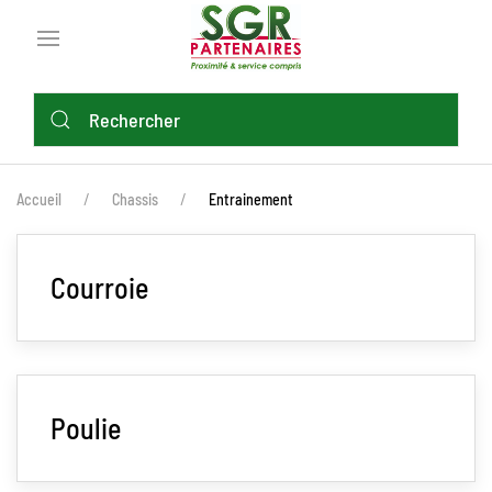
Aller
au
contenu
principal
FIL
Accueil
Chassis
Entrainement
D'ARIANE
Courroie
Poulie