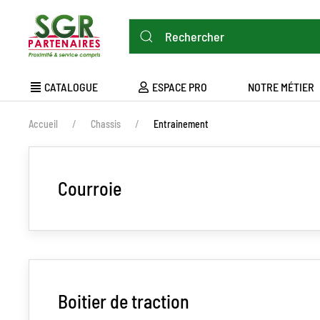
Aller
au
contenu
principal
MAIN
CATALOGUE
ESPACE PRO
NOTRE MÉTIER
NAVIGATION
FIL
Accueil
Chassis
Entrainement
D'ARIANE
Courroie
Boitier de traction