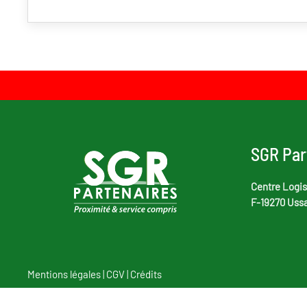
SGR Par
Centre Logis
F-19270 Uss
Mentions légales
|
CGV
|
Crédits