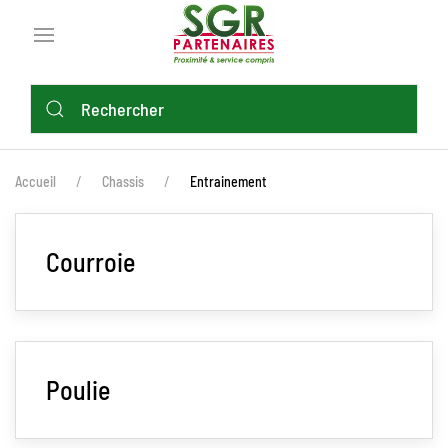
Aller
au
contenu
principal
FIL
Accueil
Chassis
Entrainement
D'ARIANE
Courroie
Poulie