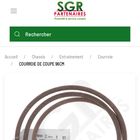
Aller
au
contenu
principal
FIL
Accueil
Chassis
Entrainement
Courroie
D'ARIANE
COURROIE DE COUPE 96CM