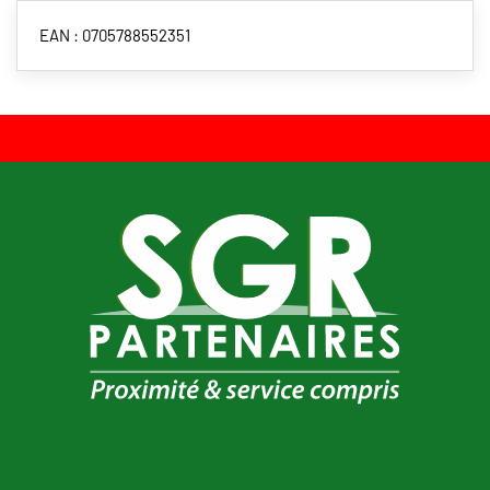
EAN : 0705788552351