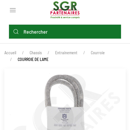
Aller
au
contenu
principal
FIL
Accueil
Chassis
Entrainement
Courroie
D'ARIANE
COURROIE DE LAME